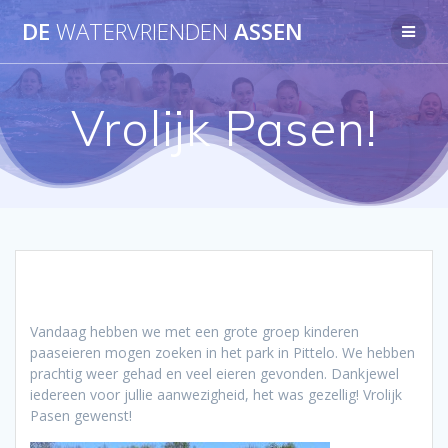
Ga
DE
WATERVRIENDEN
ASSEN
naar
de
inhoud
Vrolijk Pasen!
Vandaag hebben we met een grote groep kinderen
paaseieren mogen zoeken in het park in Pittelo. We hebben
prachtig weer gehad en veel eieren gevonden. Dankjewel
iedereen voor jullie aanwezigheid, het was gezellig! Vrolijk
Pasen gewenst!