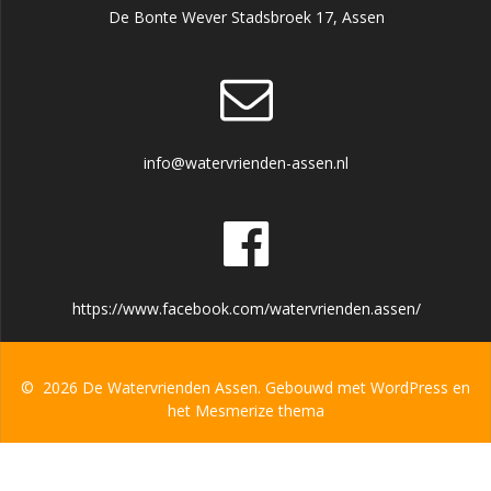
De Bonte Wever Stadsbroek 17, Assen
info@watervrienden-assen.nl
https://www.facebook.com/watervrienden.assen/
© 2026 De Watervrienden Assen. Gebouwd met WordPress en
het
Mesmerize thema
Deze website gebruik van cookies om het gebruik en navigatie te
vergemakkelijken. Als u dit liever niet wilt kunt u cookies uitschakelen