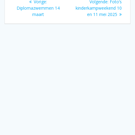
Vorig
Volgend
Vorige:
Volgende:
Foto’s
navigatie
bericht:
bericht:
Diplomazwemmen 14
kinderkampweekend 10
maart
en 11 mei 2025