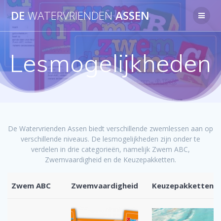
Ga
DE
WATERVRIENDEN
ASSEN
naar
de
inhoud
Lesmogelijkheden
De Watervrienden Assen biedt verschillende zwemlessen aan op
verschillende niveaus. De lesmogelijkheden zijn onder te
verdelen in drie categorieën, namelijk Zwem ABC,
Zwemvaardigheid en de Keuzepakketten.
Zwem ABC
Zwemvaardigheid
Keuzepakketten