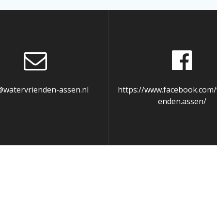
@watervrienden-assen.nl
https://www.facebook.com/
enden.assen/
e te vergemakkelijken. Als u dit liever niet wilt kunt u coo
 you navigate through the website. Out of these, the cookie