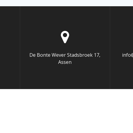
De Bonte Wever Stadsbroek 17,
info
Assen
Deze website gebruik van cookies om het gebruik en navigati
Sluiten
Privacy Overview
This website uses cookies to improve your experience while