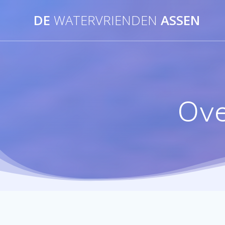
Ga
DE
WATERVRIENDEN
ASSEN
naar
de
inhoud
Ove