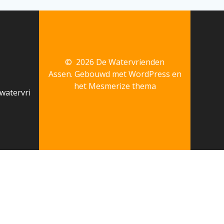
© 2026 De Watervrienden
Assen. Gebouwd met WordPress en
het
Mesmerize thema
watervri
kies uitschakelen middels uw browser instellingen.
OK
s that are categorized as necessary are stored on your