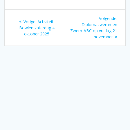
Bericht
Volgen
Volgende:
Vorig
Vorige:
Activiteit:
navigatie
bericht
Diplomazwemmen
bericht:
Bowlen zaterdag 4
Zwem-ABC op vrijdag 21
oktober 2025
november