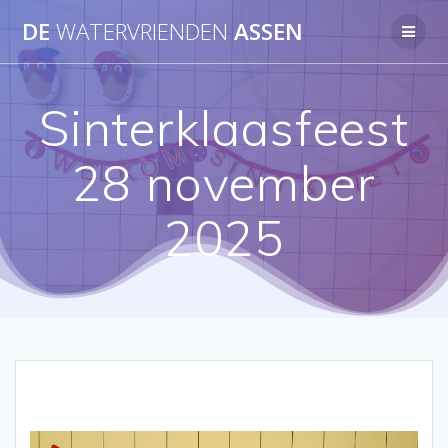
Ga
DE
WATERVRIENDEN
ASSEN
naar
de
inhoud
Sinterklaasfeest
28 november
2025