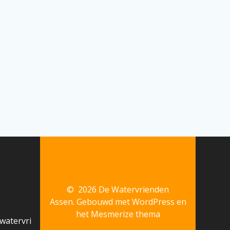
© 2026 De Watervrienden
Assen. Gebouwd met WordPress en
het
Mesmerize thema
watervri