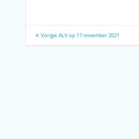
Bericht
Vorig
Vorige:
ALV op 17 november 2021
bericht:
navigatie