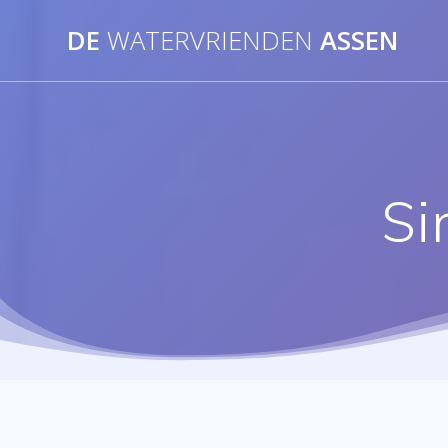
Ga
DE
WATERVRIENDEN
ASSEN
naar
de
inhoud
Si