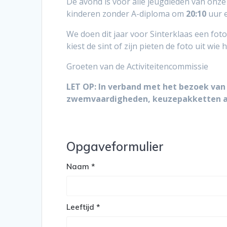
De avond is voor alle jeugdleden van onz
kinderen zonder A-diploma om
20:10
uur 
We doen dit jaar voor Sinterklaas een fot
kiest de sint of zijn pieten de foto uit w
Groeten van de Activiteitencommissie
LET OP: In verband met het bezoek van 
zwemvaardigheden, keuzepakketten al
Opgaveformulier
Naam
*
Leeftijd
*