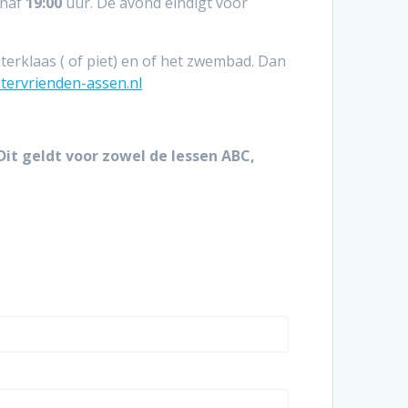
anaf
19:00
uur. De avond eindigt voor
terklaas ( of piet) en of het zwembad. Dan
atervrienden-assen.nl
Dit geldt voor zowel de lessen ABC,