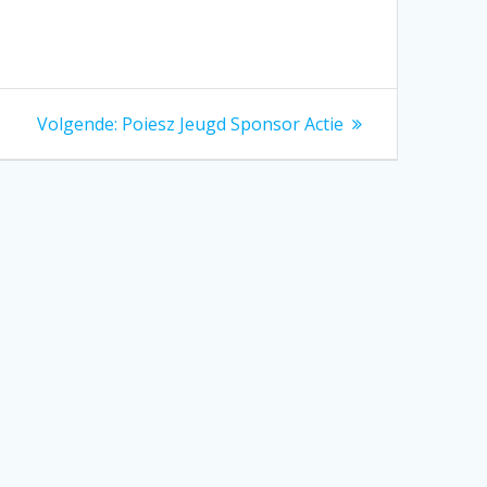
Volgend
Volgende:
Poiesz Jeugd Sponsor Actie
bericht: