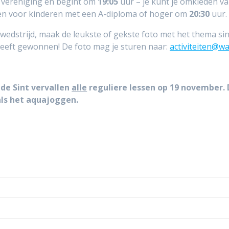
e vereniging en begint om
19:05
uur – je kunt je omkleden v
en voor kinderen met een A-diploma of hoger om
20:30
uur.
owedstrijd, maak de leukste of gekste foto met het thema sin
ie heeft gewonnen! De foto mag je sturen naar:
activiteiten@w
de Sint vervallen
alle
reguliere lessen op 19 november. 
s het aquajoggen.