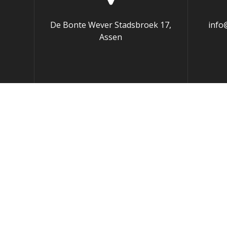
De Bonte Wever Stadsbroek 17,
info
Assen
Deze website gebruik van cookies om het gebruik en navigati
Sluiten
Privacy Overview
This website uses cookies to improve your experience while
browser as they are essential for the working of basic func
website. These cookies will be stored in your browser only 
affect your browsing experience.
Necessary
Necessary