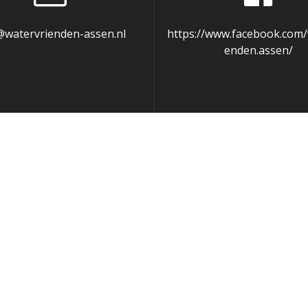
@watervrienden-assen.nl
https://www.facebook.com/
enden.assen/
e te vergemakkelijken. Als u dit liever niet wilt kunt u coo
 you navigate through the website. Out of these, the cookie
tionalities of the website. We also use third-party cookies 
with your consent. You also have the option to opt-out of t