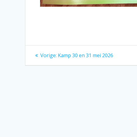
Bericht
Vorig
Vorige:
Kamp 30 en 31 mei 2026
bericht:
navigatie