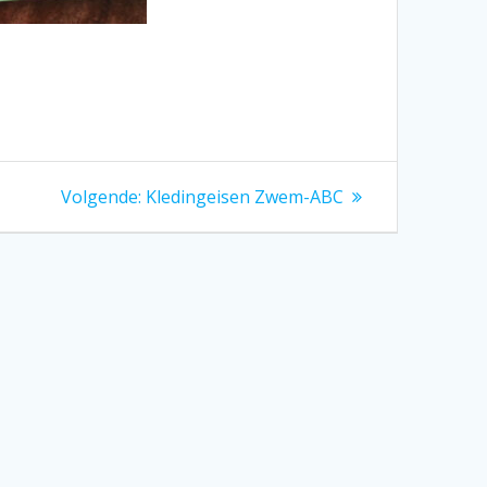
Volgend
Volgende:
Kledingeisen Zwem-ABC
bericht: