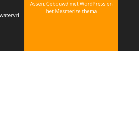
Assen. Gebouwd met WordPress en
het
Mesmerize thema
watervri
kies uitschakelen middels uw browser instellingen.
OK
s that are categorized as necessary are stored on your
that help us analyze and understand how you use this
hese cookies. But opting out of some of these cookies may