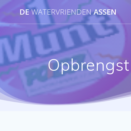
Ga
DE
WATERVRIENDEN
ASSEN
naar
de
inhoud
Opbrengst 